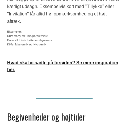
kærligt udsagn. Eksempelvis kort med "Tillykke" eller
"Invitation" får altid høj opmærksomhed og et højt
aftræk.
Eksempler:
UIP: Marry Me, biografpremiere
Duracell: Husk batterier til gaverne
KiMs: Mastermix og Hyggemix
Hvad skal vi sætte på forsiden? Se mere inspiration
her.
Begivenheder og højtider