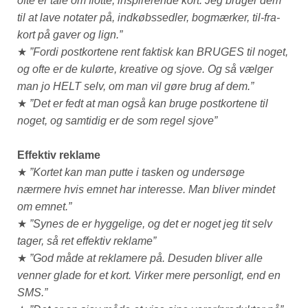
ofte er tale om flotte, inspirerende kort. Jeg bruger dem
til at lave notater på, indkøbssedler, bogmærker, til-fra-
kort på gaver og lign.”
★
”Fordi postkortene rent faktisk kan BRUGES til noget,
og ofte er de kulørte, kreative og sjove. Og så vælger
man jo HELT selv, om man vil gøre brug af dem.”
★
”Det er fedt at man også kan bruge postkortene til
noget, og samtidig er de som regel sjove”
Effektiv reklame
★
”Kortet kan man putte i tasken og undersøge
nærmere hvis emnet har interesse. Man bliver mindet
om emnet.”
★
”Synes de er hyggelige, og det er noget jeg tit selv
tager, så ret effektiv reklame”
★
”God måde at reklamere på. Desuden bliver alle
venner glade for et kort. Virker mere personligt, end en
SMS.”