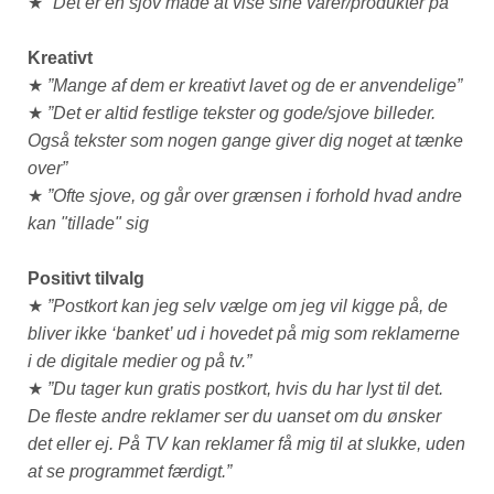
★
”Det er en sjov måde at vise sine varer/produkter på”
Kreativt
★
”Mange af dem er kreativt lavet og de er anvendelige”
★
”Det er altid festlige tekster og gode/sjove billeder.
Også tekster som nogen gange giver dig noget at tænke
over”
★
”Ofte sjove, og går over grænsen i forhold hvad andre
kan "tillade" sig
Positivt tilvalg
★
”Postkort kan jeg selv vælge om jeg vil kigge på, de
bliver ikke ‘banket’ ud i hovedet på mig som reklamerne
i de digitale medier og på tv.”
★
”Du tager kun gratis postkort, hvis du har lyst til det.
De fleste andre reklamer ser du uanset om du ønsker
det eller ej. På TV kan reklamer få mig til at slukke, uden
at se programmet færdigt.”